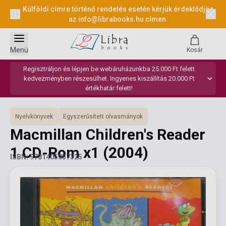
Külföldi címre történő rendelés esetén kérjük érdeklődjön
az
info@librabooks.hu
címen.
Menü
Kosár
Regisztráljon és lépjen be webáruházunkba 25.000 Ft felett
kedvezményben részesülhet. Ingyenes kiszállítás 20.000 Ft
értékhatár felett!
Nyelvkönyvek
Egyszerűsített olvasmányok
Macmillan Children's Reader
1 CD-Rom x1
(2004)
ISBN: 9781405057325