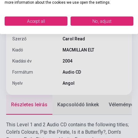
more information about the cookies we use open the settings.
Termékjellemzők
Accept all
No, adjust
ISBN
9781405057325
Szerző
Carol Read
Kiadó
MACMILLAN ELT
Kiadási év
2004
Formátum
Audio CD
Nyelv
Angol
Részletes leírás
Kapcsolódó linkek
Vélemények
This Level 1 and 2 Audio CD contains the following titles;
Colin's Colours, Pip the Pirate, Is it a Butterfly?, Dom's