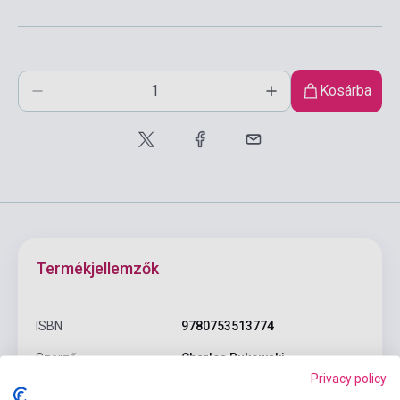
Kosárba
Termékjellemzők
ISBN
9780753513774
Szerző
Charles Bukowski
Privacy policy
Oldalszám
240