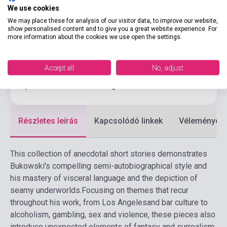
We use cookies
Kötés
Puhakötés
We may place these for analysis of our visitor data, to improve our website,
show personalised content and to give you a great website experience. For
Kiadó
VIRGIN BOOKS
more information about the cookies we use open the settings.
Kiadási év
2008
Formátum
Könyv
Accept all
No, adjust
Nyelv
Angol
Részletes leírás
Kapcsolódó linkek
Vélemények
This collection of anecdotal short stories demonstrates
Bukowski's compelling semi-autobiographical style and
his mastery of visceral language and the depiction of
seamy underworlds.
Focusing on themes that recur
throughout his work, from Los Angelesand bar culture to
alcoholism, gambling, sex and violence, these pieces also
introduce unexpected elements of fantasy and surrealism.