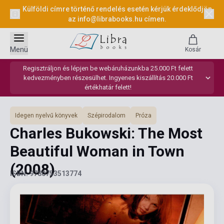
Külföldi címre történő rendelés esetén kérjük érdeklődjön
az
info@librabooks.hu
címen.
Menü
Kosár
Regisztráljon és lépjen be webáruházunkba 25.000 Ft felett
kedvezményben részesülhet. Ingyenes kiszállítás 20.000 Ft
értékhatár felett!
Idegen nyelvű könyvek
Szépirodalom
Próza
Charles Bukowski: The Most
Beautiful Woman in Town
(2008)
ISBN: 9780753513774