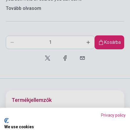
Tovább olvasom
Kosárba
Termékjellemzők
Privacy policy
ISBN
9780194787291
We use cookies
Szerző
Janet Hardy-Gould