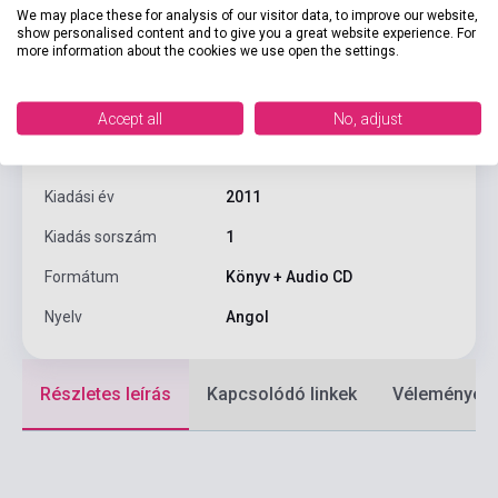
We may place these for analysis of our visitor data, to improve our website,
show personalised content and to give you a great website experience. For
Oldalszám
56
more information about the cookies we use open the settings.
Kötés
Puhakötés
Sorozat
Oxford Bookworms Library
Accept all
No, adjust
Kiadó
OXFORD UNIVERSITY PRESS
Kiadási év
2011
Kiadás sorszám
1
Formátum
Könyv + Audio CD
Nyelv
Angol
Részletes leírás
Kapcsolódó linkek
Vélemények