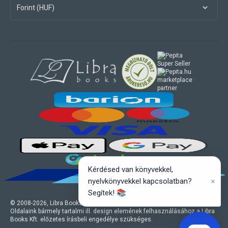
Forint (HUF)
marketplace
partner
Kérdésed van könyvekkel,
×
nyelvkönyvekkel kapcsolatban?
Segítek! 📚
© 2008-
2026
, Libra Books Kft. Minden jog fenntartva.
Oldalaink bármely tartalmi ill. design elemének felhasználásához a Libra
Books Kft. előzetes írásbeli engedélye szükséges.