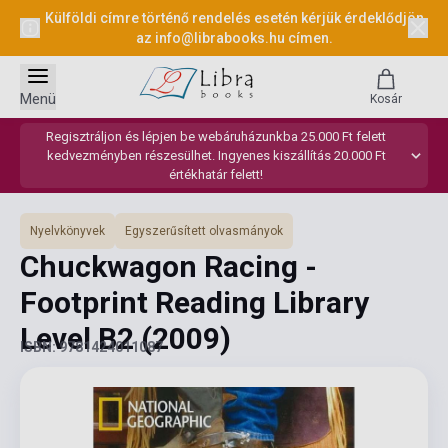
Külföldi címre történő rendelés esetén kérjük érdeklődjön
az
info@librabooks.hu
címen.
Menü
Kosár
Regisztráljon és lépjen be webáruházunkba 25.000 Ft felett
kedvezményben részesülhet. Ingyenes kiszállítás 20.000 Ft
értékhatár felett!
Nyelvkönyvek
Egyszerűsített olvasmányok
Chuckwagon Racing -
Footprint Reading Library
Level B2
(2009)
ISBN: 9781424011087