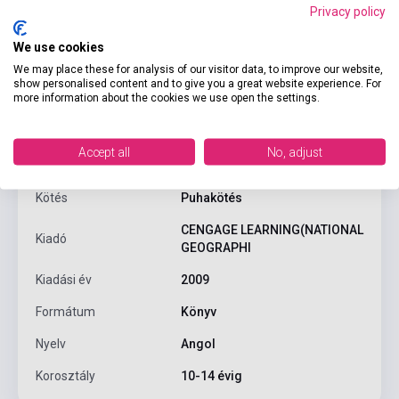
Privacy policy
Termékjellemzők
We use cookies
We may place these for analysis of our visitor data, to improve our website,
show personalised content and to give you a great website experience. For
more information about the cookies we use open the settings.
ISBN
9781424011087
Szerző
Rob Waring
Accept all
No, adjust
Oldalszám
32
Kötés
Puhakötés
CENGAGE LEARNING(NATIONAL
Kiadó
GEOGRAPHI
Kiadási év
2009
Formátum
Könyv
Nyelv
Angol
Korosztály
10-14 évig