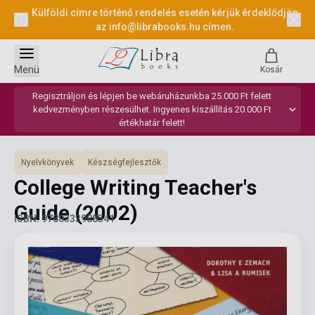
Külföldi címre történő rendelés esetén kérjük érdeklődjön
az
info@librabooks.hu
címen.
Menü
Kosár
Regisztráljon és lépjen be webáruházunkba 25.000 Ft felett
kedvezményben részesülhet. Ingyenes kiszállítás 20.000 Ft
értékhatár felett!
Nyelvkönyvek
Készségfejlesztők
College Writing Teacher's
Guide
(2002)
ISBN: 9780333988541