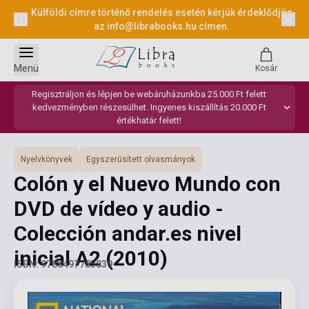
Külföldi címre történő rendelés esetén kérjük érdeklődjön
az
info@librabooks.hu
címen.
Menü
Kosár
Regisztráljon és lépjen be webáruházunkba 25.000 Ft felett
kedvezményben részesülhet. Ingyenes kiszállítás 20.000 Ft
értékhatár felett!
Nyelvkönyvek
Egyszerűsített olvasmányok
Colón y el Nuevo Mundo con
DVD de vídeo y audio -
Colección andar.es nivel
inicial A2
(2010)
ISBN: 9788497785839