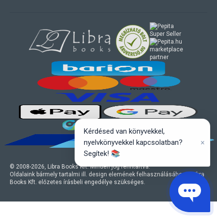
marketplace
partner
Kérdésed van könyvekkel,
×
nyelvkönyvekkel kapcsolatban?
Segítek! 📚
© 2008-
2026
, Libra Books Kft. Minden jog fenntartva.
Oldalaink bármely tartalmi ill. design elemének felhasználásához a Libra
Books Kft. előzetes írásbeli engedélye szükséges.