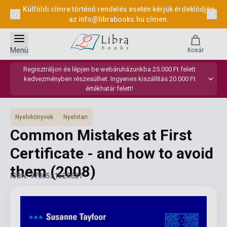
Külföldi címre történő rendelés esetén kérjük érdeklődjön
az
info@librabooks.hu
címen.
Menü
Kosár
Regisztráljon és lépjen be webáruházunkba 25.000 Ft felett
kedvezményben részesülhet. Ingyenes kiszállítás 20.000 Ft
értékhatár felett!
Nyelvkönyvek
Nyelvtan
Common Mistakes at First
Certificate - and how to avoid
them
(2008)
ISBN: 9780521520621