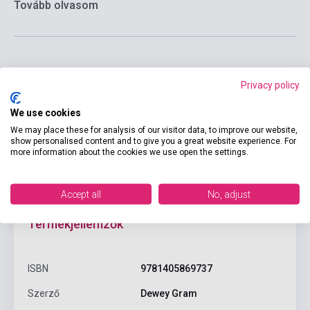
Tovább olvasom
Privacy policy
Kosárba
We use cookies
We may place these for analysis of our visitor data, to improve our website,
show personalised content and to give you a great website experience. For
more information about the cookies we use open the settings.
Accept all
No, adjust
Termékjellemzők
ISBN
9781405869737
Szerző
Dewey Gram