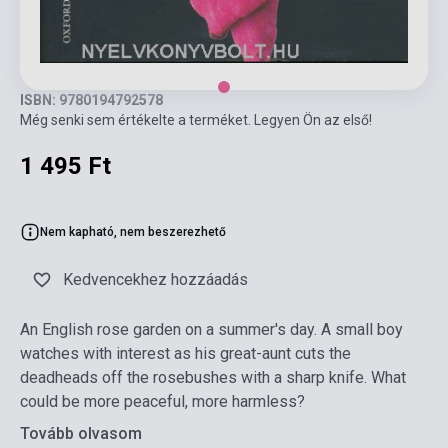
ISBN: 9780194792578
Még senki sem értékelte a terméket. Legyen Ön az első!
1 495 Ft
Nem kapható, nem beszerezhető
Kedvencekhez hozzáadás
An English rose garden on a summer's day. A small boy
watches with interest as his great-aunt cuts the
deadheads off the rosebushes with a sharp knife. What
could be more peaceful, more harmless?
Tovább olvasom