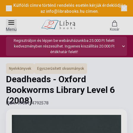
Külföldi címre történő rendelés esetén kérjük érdeklődjön
az
info@librabooks.hu
címen.
Menü
Kosár
Regisztráljon és lépjen be webáruházunkba 25.000 Ft felett
kedvezményben részesülhet. Ingyenes kiszállítás 20.000 Ft
értékhatár felett!
Nyelvkönyvek
Egyszerűsített olvasmányok
Deadheads - Oxford
Bookworms Library Level 6
(2008)
ISBN: 9780194792578