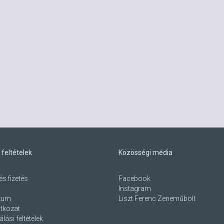
 feltételek
Közösségi média
és fizetés
Facebook
Instagram
zum
Liszt Ferenc Zeneműbolt
atkozat
lási feltételek