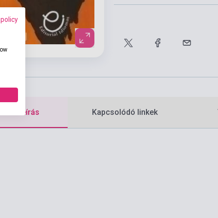
 policy
how
etes leírás
Kapcsolódó linkek