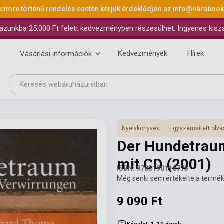
 címre történő rendelés esetén kérjük érdeklődjön az
info@libraboo
ázunkba 25.000 Ft felett kedvezményben részesülhet. Ingyenes kiszáll
Kedvezmények
Hírek
Vásárlási információk
Nyelvkönyvek
Egyszerűsített ol
Der Hundetrau
mit CD
(2001)
ISBN: 9783190116775
Még senki sem értékelte a termék
9 090 Ft