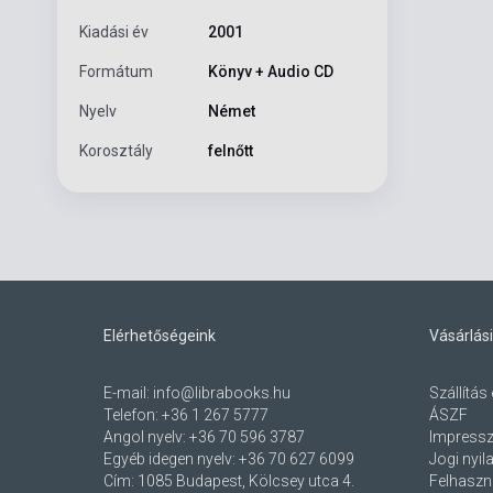
Kiadási év
2001
Formátum
Könyv + Audio CD
Nyelv
Német
Korosztály
felnőtt
Elérhetőségeink
Vásárlási
E-mail:
info@librabooks.hu
Szállítás 
Telefon:
+36 1 267 5777
ÁSZF
Angol nyelv:
+36 70 596 3787
Impress
Egyéb idegen nyelv:
+36 70 627 6099
Jogi nyil
Cím:
1085 Budapest, Kölcsey utca 4.
Felhaszná