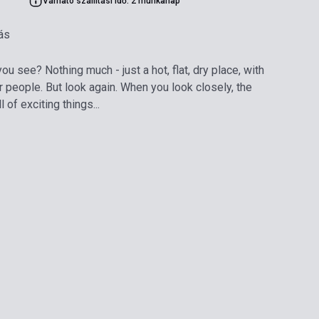
Várható szállítási idő: 2 munkanap
ás
ou see? Nothing much - just a hot, flat, dry place, with
r people. But look again. When you look closely, the
 of exciting things...