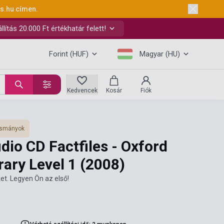
ks.hu
címen.
ítás 20.000 Ft értékhatár felett!
Forint (HUF)
Magyar (HU)
Kedvencek
Kosár
Fiók
vasmányok
dio CD Factfiles - Oxford
ary Level 1
(2008)
et. Legyen Ön az első!