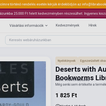
 címre történő rendelés esetén kérjük érdeklődjön az
info@libraboo
ázunkba 25.000 Ft felett kedvezményben részesülhet. Ingyenes kiszáll
Kedvezmények
Hírek
Vásárlási információk
Nyelvkönyvek
Egyszerűsített ol
Deserts with Au
Bookworms Libr
ISBN: 9780194236300
Még senki sem értékelte a termék
1 825 Ft