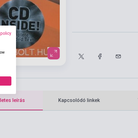
 policy
how
etes leírás
Kapcsolódó linkek