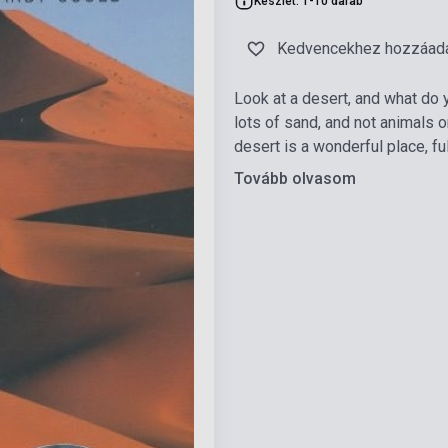
Készlet: 1-10 darab
Kedvencekhez hozzáad
Look at a desert, and what do y
lots of sand, and not animals o
desert is a wonderful place, full
Tovább olvasom