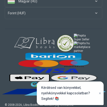
Magyar (HU)
Forint (HUF)
marketplace
partner
Kérdésed van könyvekkel,
×
nyelvkönyvekkel kapcsolatban?
Segítek! 📚
© 2008-
2026
, Libra Books Kft. Minden jog fenntartva.