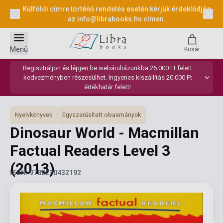
Külföldi címre történő rendelés esetén kérjük érdeklődjön
az
info@librabooks.hu
címen.
Menü
Kosár
Regisztráljon és lépjen be webáruházunkba 25.000 Ft felett
kedvezményben részesülhet. Ingyenes kiszállítás 20.000 Ft
értékhatár felett!
Nyelvkönyvek
Egyszerűsített olvasmányok
Dinosaur World - Macmillan
Factual Readers Level 3
(2013)
ISBN: 9780230432192