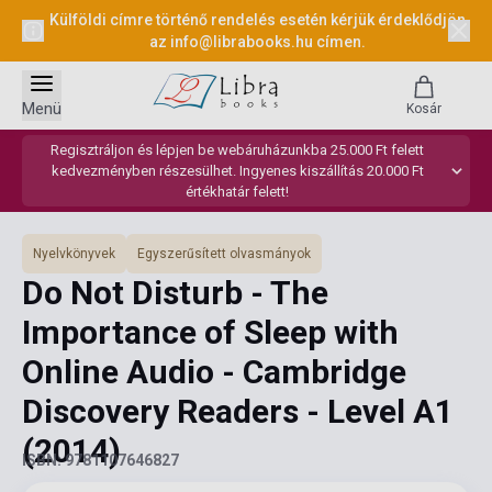
Külföldi címre történő rendelés esetén kérjük érdeklődjön
az
info@librabooks.hu
címen.
Menü
Kosár
Regisztráljon és lépjen be webáruházunkba 25.000 Ft felett
kedvezményben részesülhet. Ingyenes kiszállítás 20.000 Ft
értékhatár felett!
Nyelvkönyvek
Egyszerűsített olvasmányok
Do Not Disturb - The
Importance of Sleep with
Online Audio - Cambridge
Discovery Readers - Level A1
(2014)
ISBN: 9781107646827