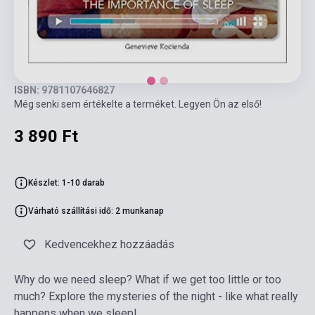
ISBN: 9781107646827
Még senki sem értékelte a terméket. Legyen Ön az első!
3 890 Ft
Készlet: 1-10 darab
Várható szállítási idő: 2 munkanap
Kedvencekhez hozzáadás
Why do we need sleep? What if we get too little or too
much? Explore the mysteries of the night - like what really
happens when we sleep!