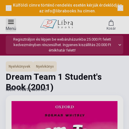
Külföldi címre történő rendelés esetén kérjük érdeklődjön
az
info@librabooks.hu
címen.
Menü
Kosár
Regisztráljon és lépjen be webáruházunkba 25.000 Ft felett
kedvezményben részesülhet. Ingyenes kiszállítás 20.000 Ft
értékhatár felett!
Nyelvkönyvek
Nyelvkönyv
Dream Team 1 Student's
Book
(2001)
ISBN: 9780194359443