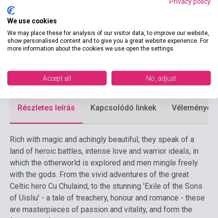
Privacy policy
Kötés
Puhakötés
We use cookies
Kiadó
PENGUIN BOOKS
We may place these for analysis of our visitor data, to improve our website,
Kiadási év
1981
show personalised content and to give you a great website experience. For
more information about the cookies we use open the settings.
Formátum
Könyv
Nyelv
Angol
Accept all
No, adjust
Részletes leírás
Kapcsolódó linkek
Vélemények
Rich with magic and achingly beautiful, they speak of a
land of heroic battles, intense love and warrior ideals, in
which the otherworld is explored and men mingle freely
with the gods. From the vivid adventures of the great
Celtic hero Cu Chulaind, to the stunning 'Exile of the Sons
of Uisliu' - a tale of treachery, honour and romance - these
are masterpieces of passion and vitality, and form the