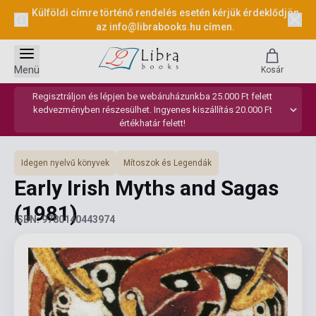
Külföldi címre történő rendelés esetén kérjük érdeklődjön
az
info@librabooks.hu
címen.
Menü
Kosár
Regisztráljon és lépjen be webáruházunkba 25.000 Ft felett
kedvezményben részesülhet. Ingyenes kiszállítás 20.000 Ft
értékhatár felett!
Idegen nyelvű könyvek
Mítoszok és Legendák
Early Irish Myths and Sagas
(1981)
ISBN: 9780140443974