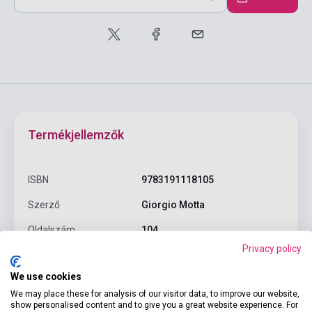
Termékjellemzők
ISBN
9783191118105
Szerző
Giorgio Motta
Oldalszám
104
Privacy policy
Kötés
Puhakötés
We use cookies
Kiadó
HUEBER VERLAG
We may place these for analysis of our visitor data, to improve our website,
Kiadási év
2023
show personalised content and to give you a great website experience. For