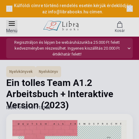
Külföldi címre történő rendelés esetén kérjük érdeklődjön
az
info@librabooks.hu
címen.
Menü
Kosár
Regisztráljon és lépjen be webáruházunkba 25.000 Ft felett
kedvezményben részesülhet. Ingyenes kiszállítás 20.000 Ft
értékhatár felett!
Nyelvkönyvek
Nyelvkönyv
Ein tolles Team A1.2
Arbeitsbuch + Interaktive
Version
(2023)
ISBN: 9783191118105