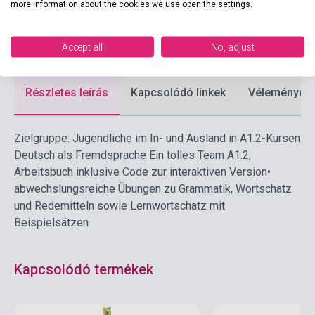
more information about the cookies we use open the settings.
Formátum
Könyv + Online Hanganyag
Nyelv
Német
Accept all
No, adjust
Részletes leírás
Kapcsolódó linkek
Vélemények
Zielgruppe: Jugendliche im In- und Ausland in A1.2-Kursen
Deutsch als Fremdsprache Ein tolles Team A1.2,
Arbeitsbuch inklusive Code zur interaktiven Version•
abwechslungsreiche Übungen zu Grammatik, Wortschatz
und Redemitteln sowie Lernwortschatz mit
Beispielsätzen
Kapcsolódó termékek
Készlet: 1-10 darab
Készlet: 1-10 darab