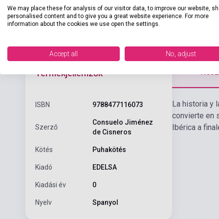
We may place these for analysis of our visitor data, to improve our website, s
personalised content and to give you a great website experience. For more
information about the cookies we use open the settings.
Accept all
No, adjust
Részl
Termékjellemzők
La historia y 
ISBN
9788477116073
convierte en 
Consuelo Jiménez
Ibérica a fina
Szerző
de Cisneros
Kötés
Puhakötés
Kiadó
EDELSA
Kiadási év
0
Nyelv
Spanyol