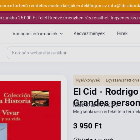
 címre történő rendelés esetén kérjük érdeklődjön az
info@libraboo
ázunkba 25.000 Ft felett kedvezményben részesülhet. Ingyenes kiszáll
Kedvezmények
Hírek
Vásárlási információk
Nyelvkönyvek
Egyszerűsített ol
El Cid - Rodrigo
Grandes personaj
ISBN: 9788477116073
Még senki sem értékelte a termék
3 950 Ft