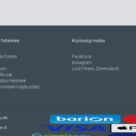
 feltételek
Közösségi média
és fizetés
Facebook
Instagram
zum
Liszt Ferenc Zeneműbolt
atkozat
lási feltételek
óvédelmi tájékoztató
s Kft.
 ill.