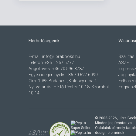
Elérhetőségeink
Vásárlási
E-mail:
info@librabooks.hu
Szállítás 
Telefon:
+36 1 267 5777
ÁSZF
Angol nyelv:
+36 70 596 3787
Impress
Egyéb idegen nyelv:
+36 70 627 6099
Jogi nyil
Cím:
1085 Budapest, Kölcsey utca 4.
Felhaszná
Nyitvatartás: Hétfő-Péntek 10-18, Szombat:
Fogyaszt
10-14
© 2008-
2026
, Libra Book
Minden jog fenntartva.
Oldalaink bármely tartalmi
design elemének