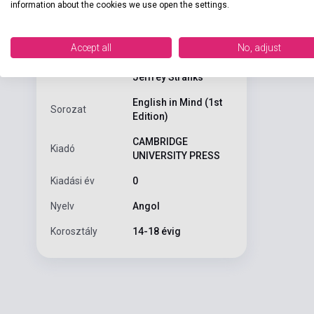
information about the cookies we use open the settings.
English in Min
ISBN
9780521545051
Accept all
No, adjust
Herbert Puchta,
Szerző
Jeffrey Stranks
English in Mind (1st
Sorozat
Edition)
CAMBRIDGE
Kiadó
UNIVERSITY PRESS
Kiadási év
0
Nyelv
Angol
Korosztály
14-18 évig