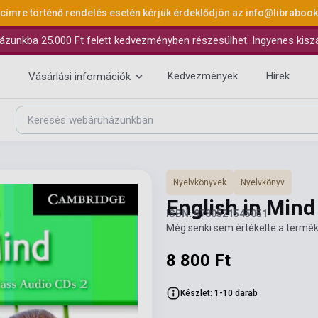
 címre történő rendelés esetén kérjük érdeklődjön az
info@libraboo
ázunkba 25.000 Ft felett kedvezményben részesülhet. Ingyenes kiszáll
Kedvezmények
Hírek
Vásárlási információk
Nyelvkönyvek
Nyelvkönyv
English in Mind
ISBN: 9780521545051
Még senki sem értékelte a termék
8 800 Ft
Készlet: 1-10 darab