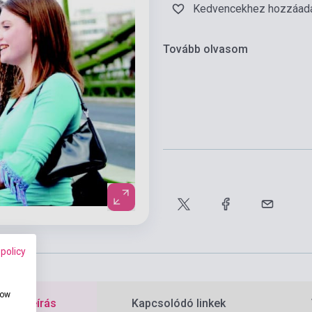
Kedvencekhez hozzáad
Tovább olvasom
 policy
how
etes leírás
Kapcsolódó linkek