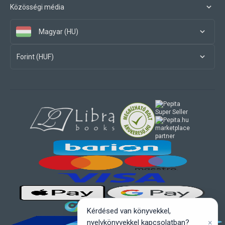
Közösségi média
Magyar (HU)
Forint (HUF)
marketplace
partner
Kérdésed van könyvekkel,
×
nyelvkönyvekkel kapcsolatban?