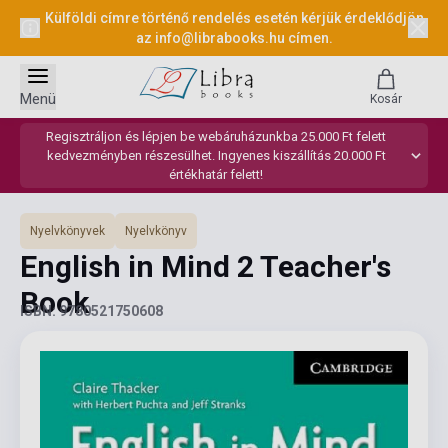
Külföldi címre történő rendelés esetén kérjük érdeklődjön
az
info@librabooks.hu
címen.
Menü
Kosár
Regisztráljon és lépjen be webáruházunkba 25.000 Ft felett
kedvezményben részesülhet. Ingyenes kiszállítás 20.000 Ft
értékhatár felett!
Nyelvkönyvek
Nyelvkönyv
English in Mind 2 Teacher's
Book
ISBN: 9780521750608