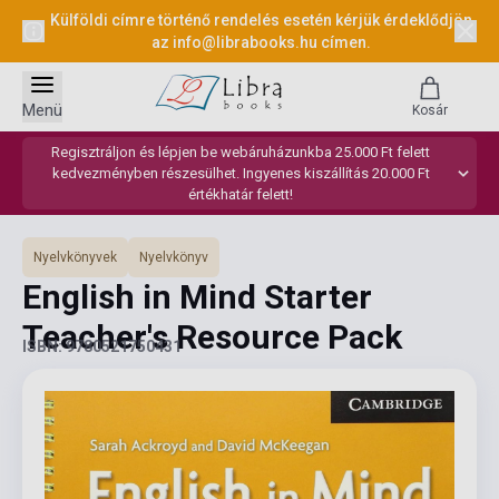
Külföldi címre történő rendelés esetén kérjük érdeklődjön
az
info@librabooks.hu
címen.
Menü
Kosár
Regisztráljon és lépjen be webáruházunkba 25.000 Ft felett
kedvezményben részesülhet. Ingyenes kiszállítás 20.000 Ft
értékhatár felett!
Nyelvkönyvek
Nyelvkönyv
English in Mind Starter
Teacher's Resource Pack
ISBN: 9780521750431