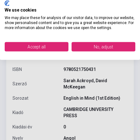
We use cookies
We may place these for analysis of our visitor data, to improve our website,
show personalised content and to give you a great website experience. For
more information about the cookies we use open the settings.
Accept all
No, adjust
Termékjellemzők
ISBN
9780521750431
Sarah Ackroyd, David
Szerző
McKeegan
Sorozat
English in Mind (1st Edition)
CAMBRIDGE UNIVERSITY
Kiadó
PRESS
Kiadási év
0
Nyelv
Angol