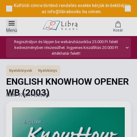
Külföldi címre történő rendelés esetén kérjük érdeklődjön
az
info@librabooks.hu
címen.
Menü
Kosár
Regisztráljon és lépjen be webáruházunkba 25.000 Ft felett
kedvezményben részesülhet. Ingyenes kiszállítás 20.000 Ft
értékhatár felett!
Nyelvkönyvek
Nyelvkönyv
ENGLISH KNOWHOW OPENER
WB
(2003)
ISBN: 9780194536691