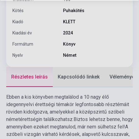
Kötés
Puhakötés
Kiadó
KLETT
Kiadási év
2024
Formátum
Könyv
Nyelv
Német
Részletes leírás
Kapcsolódó linkek
Vélemények
Ebben a kis könyvben megtalálod a 10 nagy élő
idegennyelvi érettségi témakör legfontosabb résztémáit
röviden kidolgozva, amelyekkel a középszintű szóbeli
németérettségin találkozhatsz.
Biztos lehetsz benne, hogy
amennyiben ezeket megtanulod, már nem sülhetsz fel!
A
szóbeli vizsgán várható kérdések, alapvető kulcsszavak,