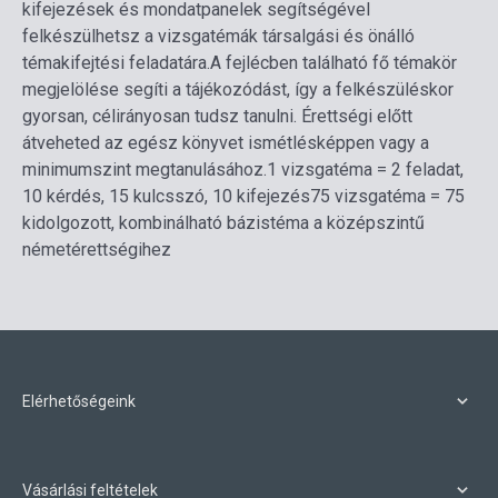
kifejezések és mondatpanelek segítségével
felkészülhetsz a vizsgatémák társalgási és önálló
témakifejtési feladatára.
A fejlécben található fő témakör
megjelölése segíti a tájékozódást, így a felkészüléskor
gyorsan, célirányosan tudsz tanulni. Érettségi előtt
átveheted az egész könyvet ismétlésképpen vagy a
minimumszint megtanulásához.
1 vizsgatéma = 2 feladat,
10 kérdés, 15 kulcsszó, 10 kifejezés
75 vizsgatéma = 75
kidolgozott, kombinálható bázistéma a középszintű
németérettségihez
Elérhetőségeink
Vásárlási feltételek