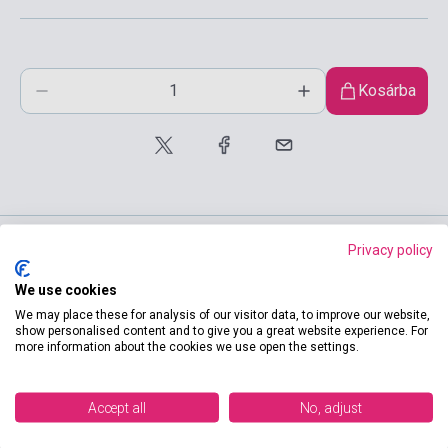
Kosárba
Privacy policy
Termékjellemzők
We use cookies
We may place these for analysis of our visitor data, to improve our website,
show personalised content and to give you a great website experience. For
more information about the cookies we use open the settings.
ISBN
9789635781003
Dr. Pantóné dr. Naszályi Dóra,
Szerző
Accept all
No, adjust
Dr. Somló Katalin
Oldalszám
160