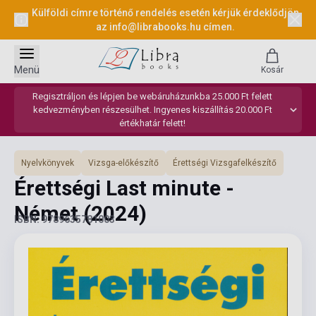
Külföldi címre történő rendelés esetén kérjük érdeklődjön
az
info@librabooks.hu
címen.
Menü
Kosár
Regisztráljon és lépjen be webáruházunkba 25.000 Ft felett
kedvezményben részesülhet. Ingyenes kiszállítás 20.000 Ft
értékhatár felett!
Nyelvkönyvek
Vizsga-előkészítő
Érettségi Vizsgafelkészítő
Érettségi Last minute -
Német
(2024)
ISBN: 9789635781003