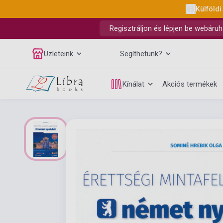
Külföldi
Regisztráljon és lépjen be webáruh
Üzleteink
Segíthetünk?
Kínálat
Akciós termékek