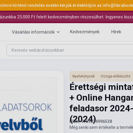
 címre történő rendelés esetén kérjük érdeklődjön az
info@libraboo
ázunkba 25.000 Ft felett kedvezményben részesülhet. Ingyenes kiszáll
Kedvezmények
Hírek
Vásárlási információk
Nyelvkönyvek
Vizsga-előkészítő
Érettségi minta
+ Online Hangan
feladasor 2024
(2024)
ISBN: 9789634996538
Még senki sem értékelte a termék