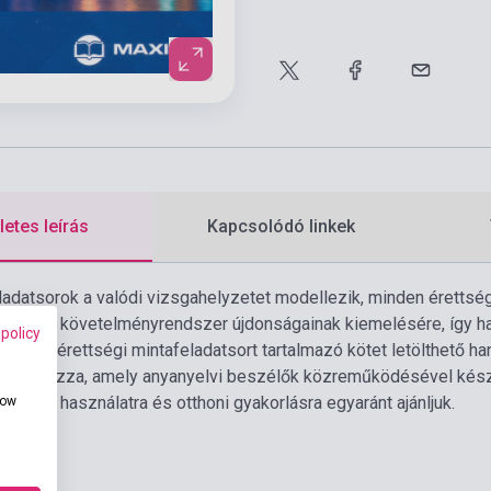
etes leírás
Kapcsolódó linkek
eladatsorok a valódi vizsgahelyzetet modellezik, minden érettség
tettek a követelményrendszer újdonságainak kiemelésére, így h
 policy
rásbeli érettségi mintafeladatsort tartalmazó kötet letölthető h
tartalmazza, amely anyanyelvi beszélők közreműködésével kész
Tanórai használatra és otthoni gyakorlásra egyaránt ajánljuk.
how