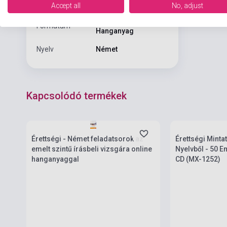
Kiadási év
2024
Accept all
No, adjust
Könyv + Online
Formátum
Hanganyag
Nyelv
Német
Kapcsolódó termékek
Készlet: 1-10 darab
Készlet: 1-10 da
Érettségi - Német feladatsorok az
Érettségi Minta
emelt szintű írásbeli vizsgára online
Nyelvből - 50 E
hanganyaggal
CD (MX-1252)