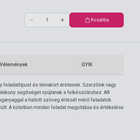
Kosárba
Vélemények
GYIK
i feladattípust és témakört érintenek. Szerzőink nagy
atékony segítséget nyújtanak a felkészüléshez. A8
anganyaggal a hallott szöveg értését mérő feladatok
ült. A kötetben minden feladat megoldása és értékelése