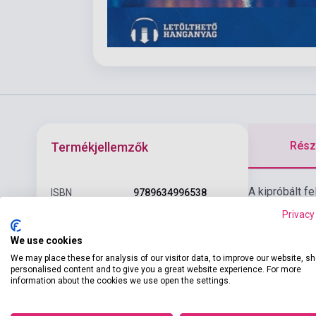
Részl
Termékjellemzők
A kipróbált f
ISBN
9789634996538
hangsúlyt fek
Privacy
Szerző
Sominé Hrebik Olga
középszintű í
We use cookies
hanganyagát 
Oldalszám
168
megtalálható. 
We may place these for analysis of our visitor data, to improve our website, s
Kötés
Puhakötés
personalised content and to give you a great website experience. For more
information about the cookies we use open the settings.
Kiadó
MAXIM KÖNYVKIADÓ