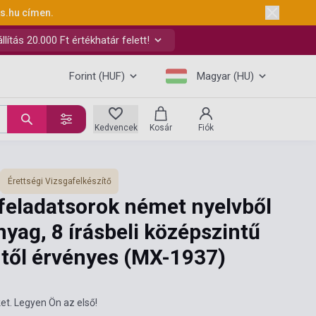
ks.hu
címen.
ítás 20.000 Ft értékhatár felett!
Forint (HUF)
Magyar (HU)
Kedvencek
Kosár
Fiók
Érettségi Vizsgafelkészítő
feladatsorok német nyelvből
yag, 8 írásbeli középszintű
-től érvényes (MX-1937)
et. Legyen Ön az első!