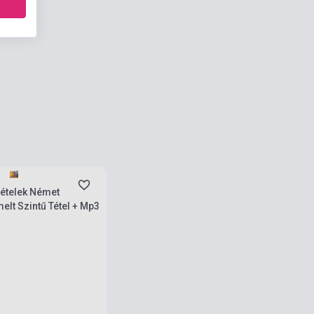
rab
tételek Német
melt Szintű Tétel + Mp3