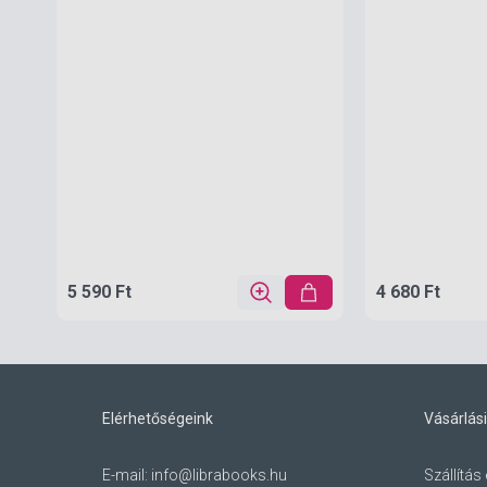
5 590 Ft
4 680 Ft
Elérhetőségeink
Vásárlási
E-mail:
info@librabooks.hu
Szállítás 