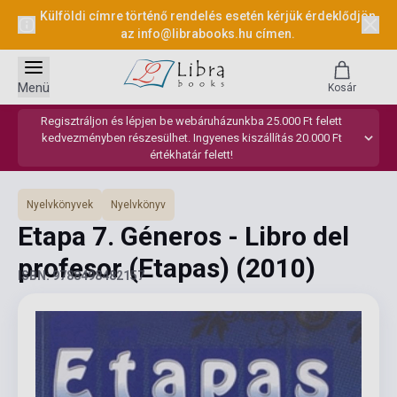
Külföldi címre történő rendelés esetén kérjük érdeklődjön
az
info@librabooks.hu
címen.
Menü
Kosár
Regisztráljon és lépjen be webáruházunkba 25.000 Ft felett
kedvezményben részesülhet. Ingyenes kiszállítás 20.000 Ft
értékhatár felett!
Nyelvkönyvek
Nyelvkönyv
Etapa 7. Géneros - Libro del
profesor (Etapas)
(2010)
ISBN: 9788498482157