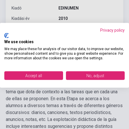
Kiadó
EDINUMEN
Kiadási év
2010
Formátum
Könyv
Privacy policy
Nyelv
Spanyol
We use cookies
We may place these for analysis of our visitor data, to improve our website,
show personalised content and to give you a great website experience. For
more information about the cookies we use open the settings.
Részletes leírás
Kapcsolódó linkek
Vélemények
Accept all
No, adjust
Basándose en un enfoque orientado a la acción sus
unidades didácticas se organizan en torno a un objetivo o
tema que dota de contexto a las tareas que en cada una
de ellas se proponen. En esta Etapa se acerca a los
alumnos a diversos temas a través de diferentes géneros
discursivos: diarios, canciones, textos periodísticos,
anuncios, notas, etc. La explotación didáctica de la guía
incluye interesantes sugerencias y propone distintos