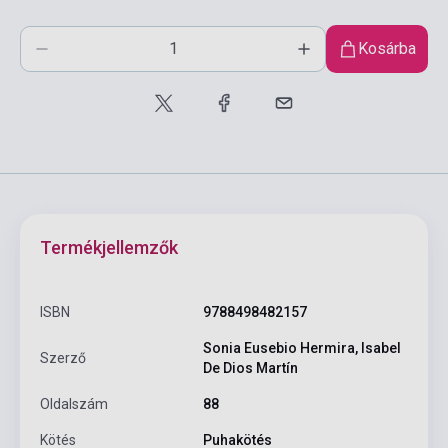
Kosárba
Termékjellemzők
ISBN
9788498482157
Sonia Eusebio Hermira, Isabel
Szerző
De Dios Martín
Oldalszám
88
Kötés
Puhakötés