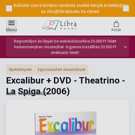
Külföldi címre történő rendelés esetén kérjük érdeklődjön
az
info@librabooks.hu
címen.
Menü
Kosár
Regisztráljon és lépjen be webáruházunkba 25.000 Ft felett
kedvezményben részesülhet. Ingyenes kiszállítás 20.000 Ft
értékhatár felett!
Nyelvkönyvek
Egyszerűsített olvasmányok
Excalibur + DVD - Theatrino -
La Spiga
(2006)
ISBN: 9788849304817