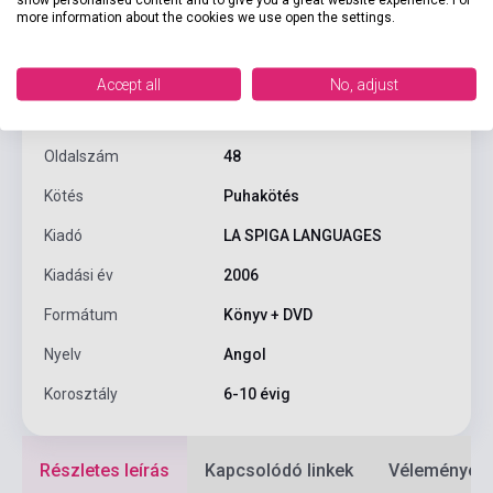
Termékjellemzők
more information about the cookies we use open the settings.
ISBN
9788849304817
Accept all
No, adjust
Szerző
Romina Tappi
Oldalszám
48
Kötés
Puhakötés
Kiadó
LA SPIGA LANGUAGES
Kiadási év
2006
Formátum
Könyv + DVD
Nyelv
Angol
Korosztály
6-10 évig
Részletes leírás
Kapcsolódó linkek
Vélemények