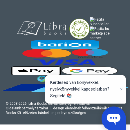
marketplace
partner
Kérdésed van könyvekkel,
×
nyelvkönyvekkel kapcsolatban?
Segítek! 📚
© 2008-
2026
, Libra Books Kft. Minden jog fenntartva.
Oldalaink bármely tartalmi ill. design elemének felhasználásához a Libra
Books Kft. előzetes írásbeli engedélye szükséges.