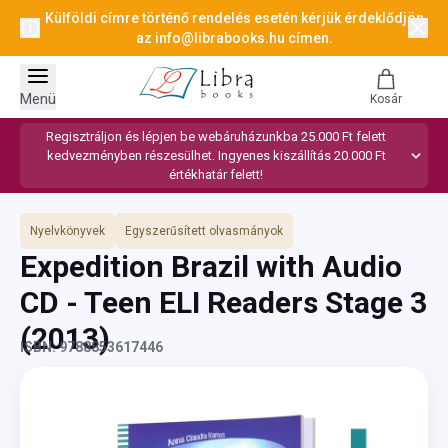
Külföldi címre történő rendelés esetén kérjük érdeklődjön
az
info@librabooks.hu
címen.
Menü
Kosár
Regisztráljon és lépjen be webáruházunkba 25.000 Ft felett
kedvezményben részesülhet. Ingyenes kiszállítás 20.000 Ft
értékhatár felett!
Nyelvkönyvek
Egyszerűsített olvasmányok
Expedition Brazil with Audio
CD - Teen ELI Readers Stage 3
(2013)
ISBN: 9788853617446