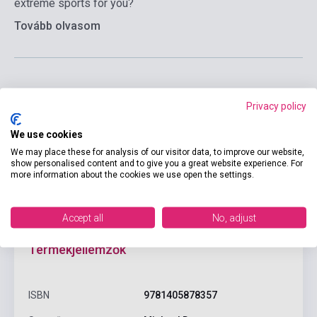
extreme sports for you?
Tovább olvasom
Privacy policy
Kosárba
We use cookies
We may place these for analysis of our visitor data, to improve our website,
show personalised content and to give you a great website experience. For
more information about the cookies we use open the settings.
Accept all
No, adjust
Termékjellemzők
ISBN
9781405878357