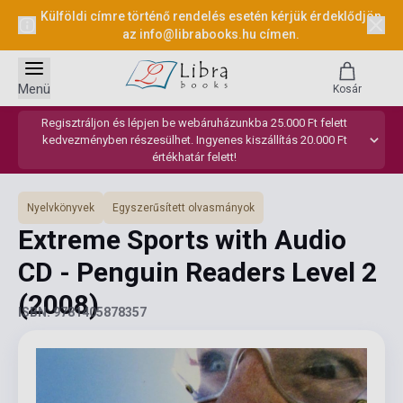
Külföldi címre történő rendelés esetén kérjük érdeklődjön
az
info@librabooks.hu
címen.
Menü
Kosár
Regisztráljon és lépjen be webáruházunkba 25.000 Ft felett
kedvezményben részesülhet. Ingyenes kiszállítás 20.000 Ft
értékhatár felett!
Nyelvkönyvek
Egyszerűsített olvasmányok
Extreme Sports with Audio
CD - Penguin Readers Level 2
(2008)
ISBN: 9781405878357