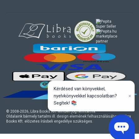
marketplace
partner
Kérdésed van könyvekkel,
×
nyelvkönyvekkel kapcsolatban?
Segítek! 📚
© 2008-
2026
, Libra Books Kft. Minden jog fenntartva.
Oldalaink bármely tartalmi ill. design elemének felhasználásához a Libra
Books Kft. előzetes írásbeli engedélye szükséges.