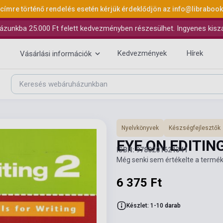
 címre történő rendelés esetén kérjük érdeklődjön az
info@libraboo
ázunkba 25.000 Ft felett kedvezményben részesülhet. Ingyenes kiszáll
Kedvezmények
Hírek
Vásárlási információk
Nyelvkönyvek
Készségfejlesztők
EYE ON EDITING
ISBN: 9780201621341
Még senki sem értékelte a termék
6 375 Ft
Készlet: 1-10 darab