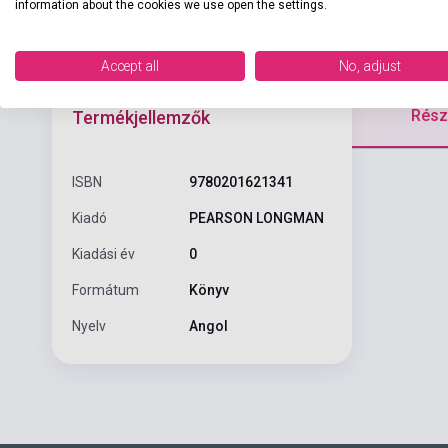
information about the cookies we use open the settings.
Accept all
No, adjust
Részl
Termékjellemzők
ISBN
9780201621341
Kiadó
PEARSON LONGMAN
Kiadási év
0
Formátum
Könyv
Nyelv
Angol