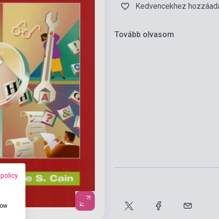
Kedvencekhez hozzáad
Tovább olvasom
 policy
how