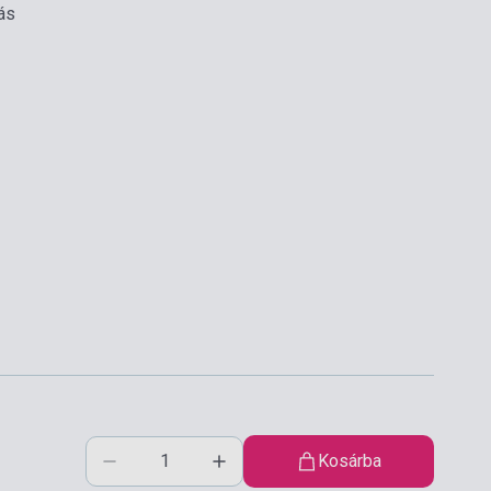
ás
Kosárba