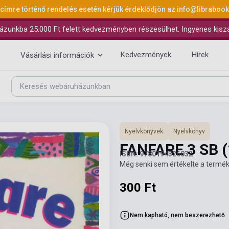
 címre történő rendelés esetén kérjük érdeklődjön az
info@libraboo
ázunkba 25.000 Ft felett kedvezményben részesülhet. Ingyenes kiszáll
Kedvezmények
Hírek
Vásárlási információk
Nyelvkönyvek
Nyelvkönyv
FANFARE 3 SB
ISBN: 9780194326032
Még senki sem értékelte a termék
300 Ft
Nem kapható, nem beszerezhető