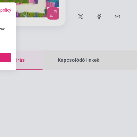
 policy
how
etes leírás
Kapcsolódó linkek