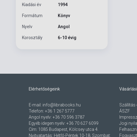
Kiadási év
1994
Formátum
Könyv
Nyelv
Angol
Korosztály
6-10 évig
Elérhetőségeink
Vásárlási
E-mail:
info@librabooks.hu
Szállítás 
Telefon:
+36 1 267 5777
ÁSZF
Angol nyelv:
+36 70 596 3787
Impress
Egyéb idegen nyelv:
+36 70 627 6099
Jogi nyil
Cím:
1085 Budapest, Kölcsey utca 4.
Felhaszná
Nyitvatartás: Hétfő-Péntek 10-18, Szombat:
Fogyaszt