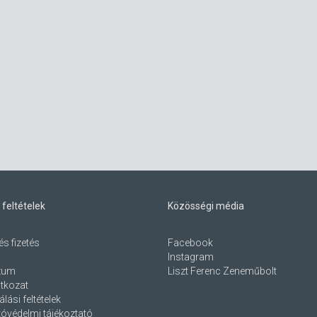
 feltételek
Közösségi média
és fizetés
Facebook
Instagram
zum
Liszt Ferenc Zeneműbolt
atkozat
lási feltételek
óvédelmi tájékoztató