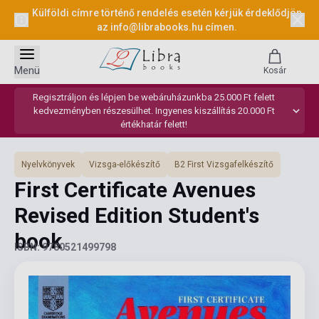
Külföldi címre történő rendelés esetén kérjük érdeklődjön
az
info@librabooks.hu
címen.
Menü
Kosár
Regisztráljon és lépjen be webáruházunkba 25.000 Ft felett
kedvezményben részesülhet. Ingyenes kiszállítás 20.000 Ft
értékhatár felett!
Nyelvkönyvek
Vizsga-előkészítő
B2 First Vizsgafelkészítő
First Certificate Avenues
Revised Edition Student's
book
ISBN: 9780521499798