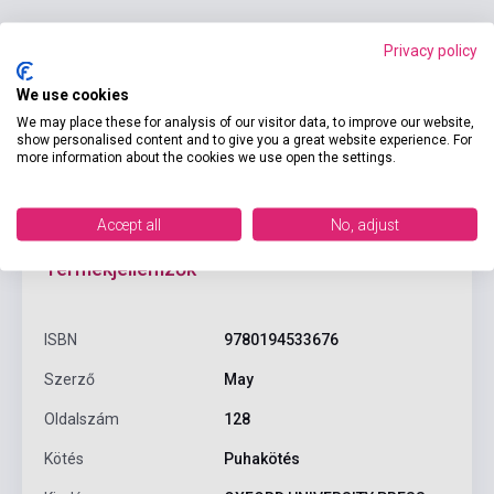
Kosárba
Privacy policy
We use cookies
We may place these for analysis of our visitor data, to improve our website,
show personalised content and to give you a great website experience. For
more information about the cookies we use open the settings.
Accept all
No, adjust
Termékjellemzők
ISBN
9780194533676
Szerző
May
Oldalszám
128
Kötés
Puhakötés