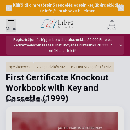
Külföldi címre történő rendelés esetén kérjük érdeklődjön
az
info@librabooks.hu
címen.
Menü
Kosár
Regisztráljon és lépjen be webáruházunkba 25.000 Ft felett
kedvezményben részesülhet. Ingyenes kiszállítás 20.000 Ft
értékhatár felett!
Nyelvkönyvek
Vizsga-előkészítő
B2 First Vizsgafelkészítő
First Certificate Knockout
Workbook with Key and
Cassette
(1999)
ISBN: 9780194533676