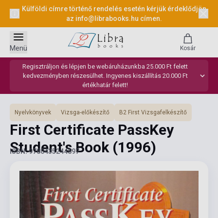
Külföldi címre történő rendelés esetén kérjük érdeklődjön
az
info@librabooks.hu
címen.
Menü
Kosár
Regisztráljon és lépjen be webáruházunkba 25.000 Ft felett
kedvezményben részesülhet. Ingyenes kiszállítás 20.000 Ft
értékhatár felett!
Nyelvkönyvek
Vizsga-előkészítő
B2 First Vizsgafelkészítő
First Certificate PassKey
Student's Book
(1996)
ISBN: 9780435244897