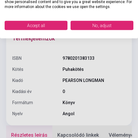
show personalised content and to give you a great website experience. For
more information about the cookies we use open the settings.
Accept all
No, adjust
Termékjellemzők
ISBN
9780201383133
Kötés
Puhakötés
Kiadó
PEARSON LONGMAN
Kiadási év
0
Formátum
Könyv
Nyelv
Angol
Részletes leírás
Kapcsolódó linkek
Vélemények