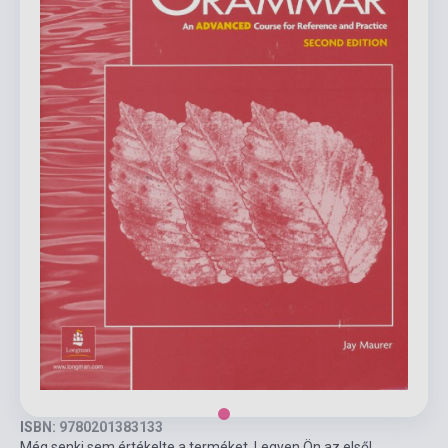
ISBN: 9780201383133
Még senki sem értékelte a terméket. Legyen Ön az első!