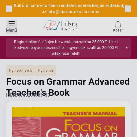
Külföldi címre történő rendelés esetén kérjük érdeklődjön
az
info@librabooks.hu
címen.
Menü
Kosár
Regisztráljon és lépjen be webáruházunkba 25.000 Ft felett
kedvezményben részesülhet. Ingyenes kiszállítás 20.000 Ft
értékhatár felett!
Nyelvkönyvek
Nyelvtan
Focus on Grammar Advanced
Teacher's Book
ISBN: 9780201383133