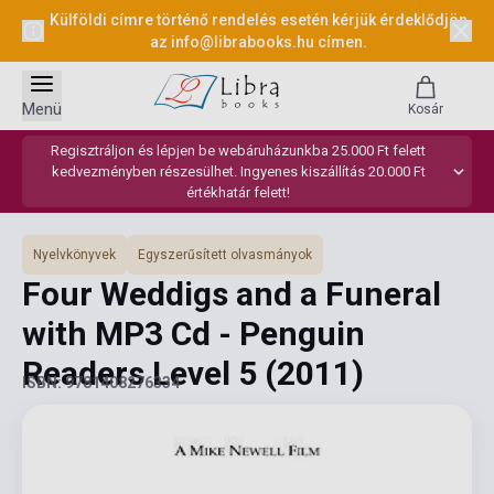
Külföldi címre történő rendelés esetén kérjük érdeklődjön
az
info@librabooks.hu
címen.
Menü
Kosár
Regisztráljon és lépjen be webáruházunkba 25.000 Ft felett
kedvezményben részesülhet. Ingyenes kiszállítás 20.000 Ft
értékhatár felett!
Nyelvkönyvek
Egyszerűsített olvasmányok
Four Weddigs and a Funeral
with MP3 Cd - Penguin
Readers Level 5
(2011)
ISBN: 9781408276334