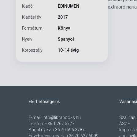
Kiadó
EDINUMEN
extraordinari
Kiadási év
2017
Formátum
Könyv
Nyelv
Spanyol
Korosztály
10-14 évig
Elérhetőségeink
Vásárlási
E-mail:
info@librabooks.hu
Szállítás 
Telefon:
+36 1 267 5777
ÁSZF
Angol nyelv:
+36 70 596 3787
Impress
Egyéb idegen nyelv:
+36 70 627 6099
Jogi nyil