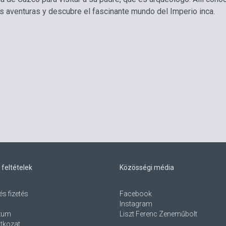
as aventuras y descubre el fascinante mundo del Imperio inca.
 feltételek
Közösségi média
és fizetés
Facebook
Instagram
zum
Liszt Ferenc Zeneműbolt
atkozat