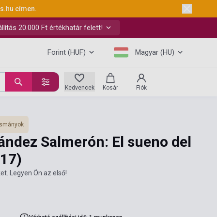
ks.hu
címen.
ítás 20.000 Ft értékhatár felett!
Forint (HUF)
Magyar (HU)
Kedvencek
Kosár
Fiók
vasmányok
ández Salmerón: El sueno del
17)
et. Legyen Ön az első!