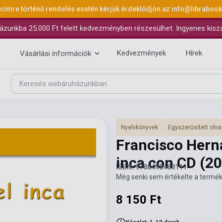
 címre történő rendelés esetén kérjük érdeklődjön az
info@libraboo
ázunkba 25.000 Ft felett kedvezményben részesülhet. Ingyenes kiszáll
Kedvezmények
Hírek
Vásárlási információk
Nyelvkönyvek
Egyszerűsített ol
Francisco Hern
inca con CD
(20
ISBN: 9788498488111
Még senki sem értékelte a termék
8 150 Ft