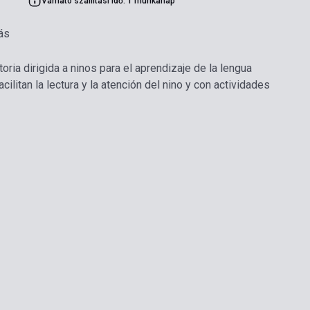
Várható szállítási idő: 1 munkanap
ás
toria dirigida a ninos para el aprendizaje de la lengua
litan la lectura y la atención del nino y con actividades