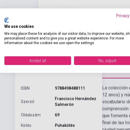
Privacy
We use cookies
We may place these for analysis of our visitor data, to improve our website, s
personalised content and to give you a great website experience. For more
information about the cookies we use open the settings.
Accept all
No, adjust
Részl
Termékjellemzők
La colección e
ISBN
9788498488111
12 anos) y nú
Francisco Hernández
vocabulario d
Szerző
Salmerón
comprensión d
Oldalszám
69
que fomenta e
final de las hi
Kötés
Puhakötés
ciudad peruan