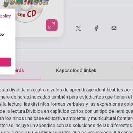
 policy
how
etes leírás
Kapcsolódó linkek
stá dividida en cuatro niveles de aprendizaje identificables por 
mero de horas.
Indicadas también para estudiantes que tienen e
e la lectura, las distintas formas verbales y las expresiones colo
e la lectura.
Dividida en capítulos cortos con un tipo de letra que f
n los ninos una base educativa ambiental y multicultural.
Contien
storias.
Incluye un apéndice con las soluciones de las diferentes
a de Cuzco para visitar a su padre, que es arqueólogo. Allí con