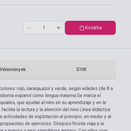
Kosárba
Vélemények
GYIK
colores: rojo, naranja,azul y verde, según edades (de 8 a
l idioma espanol como lengua materna.
Se marca el
quiales, que ayudan al nino en su aprendizaje y en la
acilita la lectura y la atención del nino.
Línea didáctica
e actividades de explotación al principio, en medio y al
 propuestas de ejercicios. Sinopsis:
Rosita viaja a la
oce a nuevos y muy simpáticos amigos. Con ellos vive