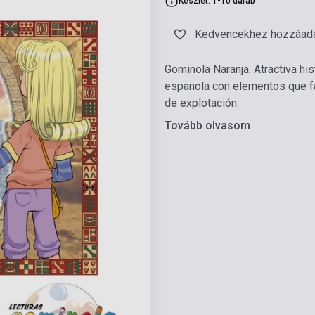
Készlet: 1-10 darab
Kedvencekhez hozzáad
Gominola Naranja. Atractiva his
espanola con elementos que faci
de explotación.
Tovább olvasom