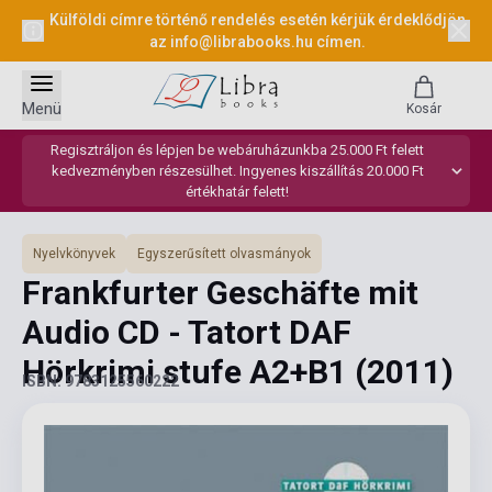
Külföldi címre történő rendelés esetén kérjük érdeklődjön
az
info@librabooks.hu
címen.
Menü
Kosár
Regisztráljon és lépjen be webáruházunkba 25.000 Ft felett
kedvezményben részesülhet. Ingyenes kiszállítás 20.000 Ft
értékhatár felett!
Nyelvkönyvek
Egyszerűsített olvasmányok
Frankfurter Geschäfte mit
Audio CD - Tatort DAF
Hörkrimi stufe A2+B1
(2011)
ISBN: 9783125560222