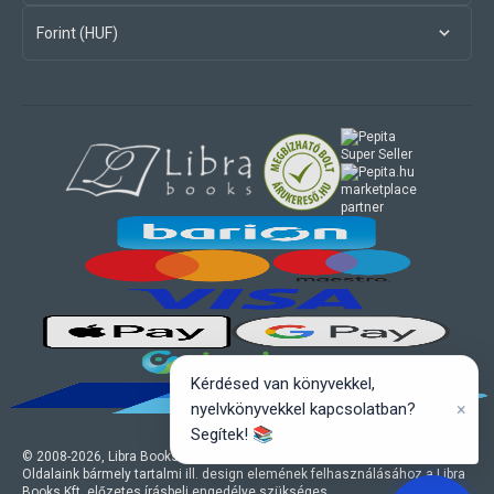
Forint (HUF)
marketplace
partner
Kérdésed van könyvekkel,
×
nyelvkönyvekkel kapcsolatban?
Segítek! 📚
© 2008-
2026
, Libra Books Kft. Minden jog fenntartva.
Oldalaink bármely tartalmi ill. design elemének felhasználásához a Libra
Books Kft. előzetes írásbeli engedélye szükséges.