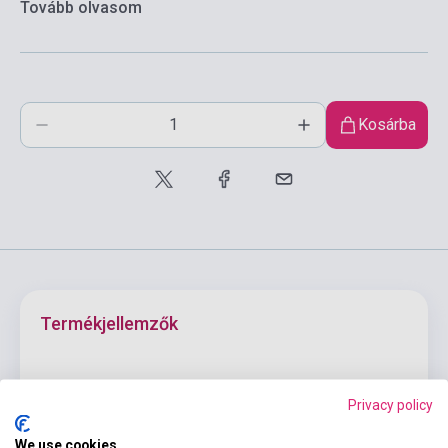
Tovább olvasom
Kosárba
Termékjellemzők
ISBN
9783125560222
Privacy policy
Szerző
Gabi Baier
We use cookies