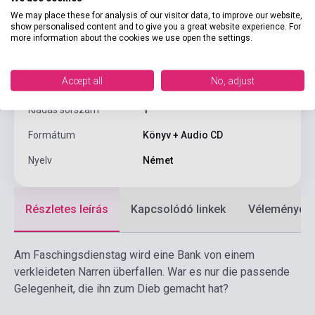
Oldalszám
48
We may place these for analysis of our visitor data, to improve our website,
show personalised content and to give you a great website experience. For
Kötés
Puhakötés
more information about the cookies we use open the settings.
Kiadó
KLETT
Accept all
No, adjust
Kiadási év
2011
Kiadás sorszám
1
Formátum
Könyv + Audio CD
Nyelv
Német
Részletes leírás
Kapcsolódó linkek
Vélemények
Am Faschingsdienstag wird eine Bank von einem
verkleideten Narren überfallen. War es nur die passende
Gelegenheit, die ihn zum Dieb gemacht hat?