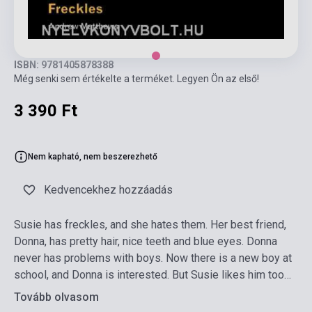
ISBN: 9781405878388
Még senki sem értékelte a terméket. Legyen Ön az első!
3 390 Ft
Nem kapható, nem beszerezhető
Kedvencekhez hozzáadás
Susie has freckles, and she hates them. Her best friend,
Donna, has pretty hair, nice teeth and blue eyes. Donna
never has problems with boys. Now there is a new boy at
school, and Donna is interested. But Susie likes him too…
Tovább olvasom