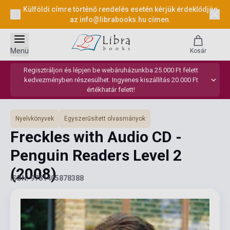
Külföldi címre történő rendelés esetén kérjük érdeklődjön
az
info@librabooks.hu
címen.
Menü
Kosár
Regisztráljon és lépjen be webáruházunkba 25.000 Ft felett
kedvezményben részesülhet. Ingyenes kiszállítás 20.000 Ft
értékhatár felett!
Nyelvkönyvek
Egyszerűsített olvasmányok
Freckles with Audio CD -
Penguin Readers Level 2
(2008)
ISBN: 9781405878388