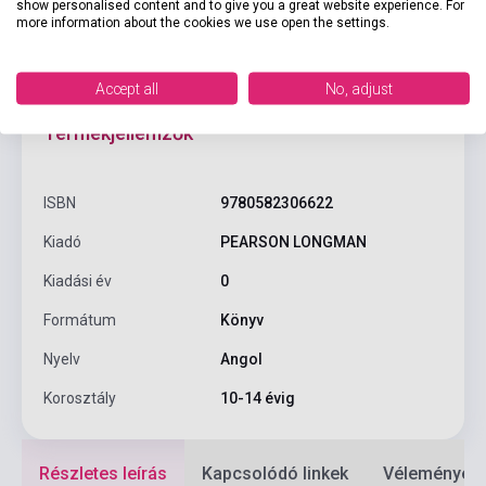
show personalised content and to give you a great website experience. For
more information about the cookies we use open the settings.
Accept all
No, adjust
Termékjellemzők
ISBN
9780582306622
Kiadó
PEARSON LONGMAN
Kiadási év
0
Formátum
Könyv
Nyelv
Angol
Korosztály
10-14 évig
Részletes leírás
Kapcsolódó linkek
Vélemények