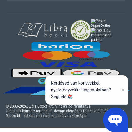
marketplace
partner
Kérdésed van könyvekkel,
×
nyelvkönyvekkel kapcsolatban?
Segítek! 📚
© 2008-
2026
, Libra Books Kft. Minden jog fenntartva.
Oldalaink bármely tartalmi ill. design elemének felhasználásához a Libra
Books Kft. előzetes írásbeli engedélye szükséges.