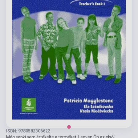
ISBN: 9780582306622
Még senki sem értékelte a terméket. Legyen Ön az első!