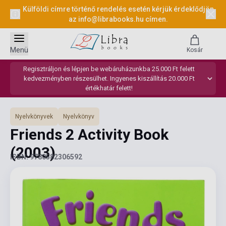
Külföldi címre történő rendelés esetén kérjük érdeklődjön
az
info@librabooks.hu
címen.
Menü
Kosár
Regisztráljon és lépjen be webáruházunkba 25.000 Ft felett
kedvezményben részesülhet. Ingyenes kiszállítás 20.000 Ft
értékhatár felett!
Nyelvkönyvek
Nyelvkönyv
Friends 2 Activity Book
(2003)
ISBN: 9780582306592