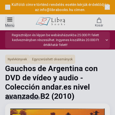
Külföldi címre történő rendelés esetén kérjük érdeklődjön
az
info@librabooks.hu
címen.
Menü
Kosár
Regisztráljon és lépjen be webáruházunkba 25.000 Ft felett
kedvezményben részesülhet. Ingyenes kiszállítás 20.000 Ft
értékhatár felett!
Nyelvkönyvek
Egyszerűsített olvasmányok
Gauchos de Argentina con
DVD de vídeo y audio -
Colección andar.es nivel
avanzado B2
(2010)
ISBN: 9788497785891