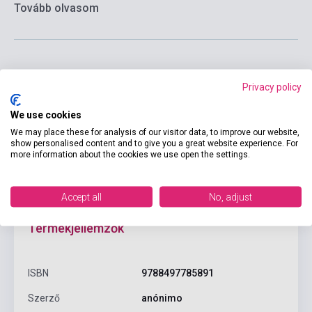
Tovább olvasom
Privacy policy
Kosárba
We use cookies
We may place these for analysis of our visitor data, to improve our website,
show personalised content and to give you a great website experience. For
more information about the cookies we use open the settings.
Accept all
No, adjust
Termékjellemzők
ISBN
9788497785891
Szerző
anónimo