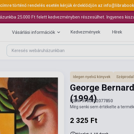
 címre történő rendelés esetén kérjük érdeklődjön az
info@libraboo
ázunkba 25.000 Ft felett kedvezményben részesülhet. Ingyenes kiszáll
Kedvezmények
Hírek
Vásárlási információk
Idegen nyelvű könyvek
Szépiroda
George Bernard
(1994)
ISBN: 9780582077850
Még senki sem értékelte a termék
2 325 Ft