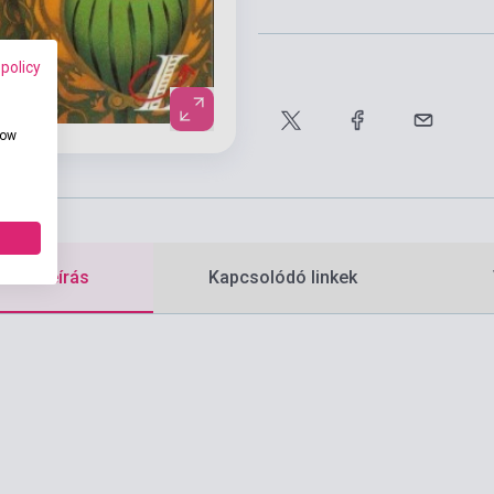
 policy
how
etes leírás
Kapcsolódó linkek