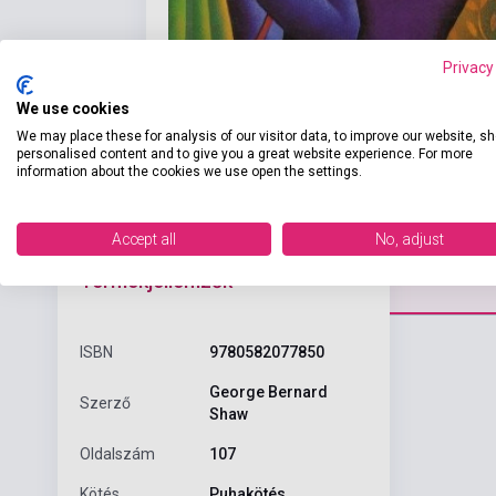
Privacy
We use cookies
We may place these for analysis of our visitor data, to improve our website, s
personalised content and to give you a great website experience. For more
information about the cookies we use open the settings.
Accept all
No, adjust
Részl
Termékjellemzők
ISBN
9780582077850
George Bernard
Szerző
Shaw
Oldalszám
107
Kötés
Puhakötés