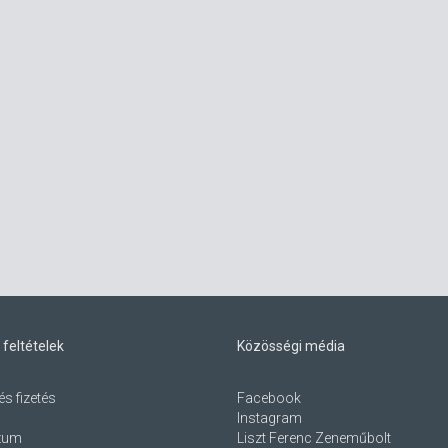
 feltételek
Közösségi média
és fizetés
Facebook
Instagram
zum
Liszt Ferenc Zeneműbolt