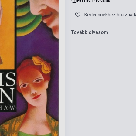
Készlet: 1-10 darab
Kedvencekhez hozzáad
Tovább olvasom