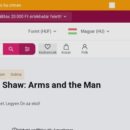
ks.hu
címen.
ítás 20.000 Ft értékhatár felett!
Forint (HUF)
Magyar (HU)
Kedvencek
Kosár
Fiók
lom
Dráma
 Shaw: Arms and the Man
et. Legyen Ön az első!