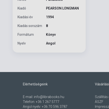
Kiadó
PEARSON LONGMAN
Kiadási év
1994
Kiadás sorszám
8
Formátum
Könyv
Nyelv
Angol
Elérhetőségeink
Vásárlási
E-mail:
info@librabooks.hu
Szállítás 
Telefon:
+36 1 267 5777
ÁSZF
Angol nyelv:
+36 70 596 3787
Impress