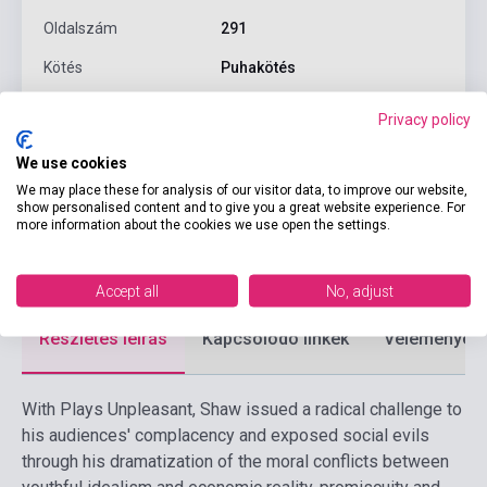
Oldalszám
291
Kötés
Puhakötés
Kiadó
PENGUIN BOOKS
Privacy policy
Kiadási év
2000
We use cookies
Kiadás sorszám
8
We may place these for analysis of our visitor data, to improve our website,
show personalised content and to give you a great website experience. For
Formátum
Könyv
more information about the cookies we use open the settings.
Nyelv
Angol
Accept all
No, adjust
Részletes leírás
Kapcsolódó linkek
Vélemények
With Plays Unpleasant, Shaw issued a radical challenge to
his audiences' complacency and exposed social evils
through his dramatization of the moral conflicts between