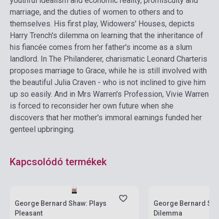
youthful idealism and economic reality, promiscuity and
marriage, and the duties of women to others and to
themselves. His first play, Widowers' Houses, depicts
Harry Trench's dilemma on learning that the inheritance of
his fiancée comes from her father's income as a slum
landlord. In The Philanderer, charismatic Leonard Charteris
proposes marriage to Grace, while he is still involved with
the beautiful Julia Craven - who is not inclined to give him
up so easily. And in Mrs Warren's Profession, Vivie Warren
is forced to reconsider her own future when she
discovers that her mother's immoral earnings funded her
genteel upbringing.
Kapcsolódó termékek
Készlet: 1-10 darab
Készlet: 1-10 darab
George Bernard Shaw: Plays
George Bernard Sha
Pleasant
Dilemma