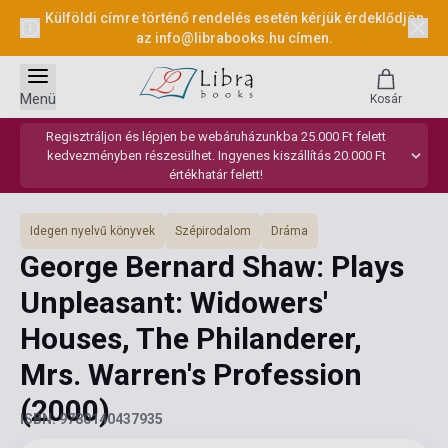
Külföldi címre történő rendelés esetén kérjük érdeklődjön
az
info@librabooks.hu
címen.
Menü
Kosár
Regisztráljon és lépjen be webáruházunkba 25.000 Ft felett
kedvezményben részesülhet. Ingyenes kiszállítás 20.000 Ft
értékhatár felett!
Idegen nyelvű könyvek
Szépirodalom
Dráma
George Bernard Shaw: Plays
Unpleasant: Widowers'
Houses, The Philanderer,
Mrs. Warren's Profession
(2000)
ISBN: 9780140437935