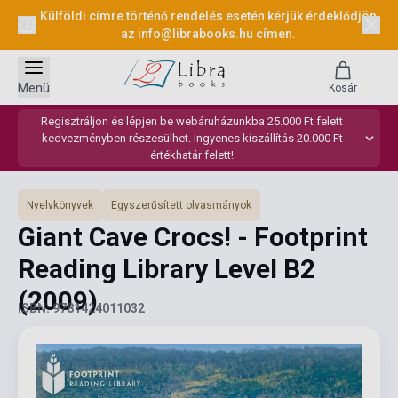
Külföldi címre történő rendelés esetén kérjük érdeklődjön
az
info@librabooks.hu
címen.
Menü
Kosár
Regisztráljon és lépjen be webáruházunkba 25.000 Ft felett
kedvezményben részesülhet. Ingyenes kiszállítás 20.000 Ft
értékhatár felett!
Nyelvkönyvek
Egyszerűsített olvasmányok
Giant Cave Crocs! - Footprint
Reading Library Level B2
(2009)
ISBN: 9781424011032