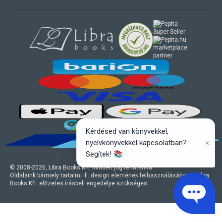
marketplace
partner
Kérdésed van könyvekkel,
×
nyelvkönyvekkel kapcsolatban?
Segítek! 📚
© 2008-
2026
, Libra Books Kft. Minden jog fenntartva.
Oldalaink bármely tartalmi ill. design elemének felhasználásához a Libra
Books Kft. előzetes írásbeli engedélye szükséges.