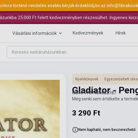
 címre történő rendelés esetén kérjük érdeklődjön az
info@libraboo
ázunkba 25.000 Ft felett kedvezményben részesülhet. Ingyenes kiszáll
Kedvezmények
Hírek
Vásárlási információk
Nyelvkönyvek
Egyszerűsített ol
Gladiator - Pen
ISBN: 9781405882187
Még senki sem értékelte a termék
3 290 Ft
Nem kapható, nem beszerezhető