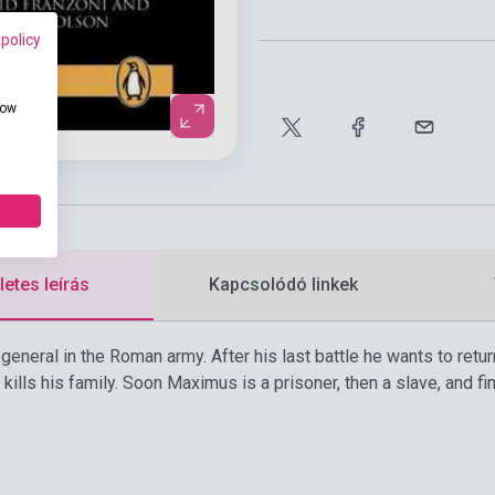
 policy
how
etes leírás
Kapcsolódó linkek
general in the Roman army. After his last battle he wants to ret
kills his family. Soon Maximus is a prisoner, then a slave, and 