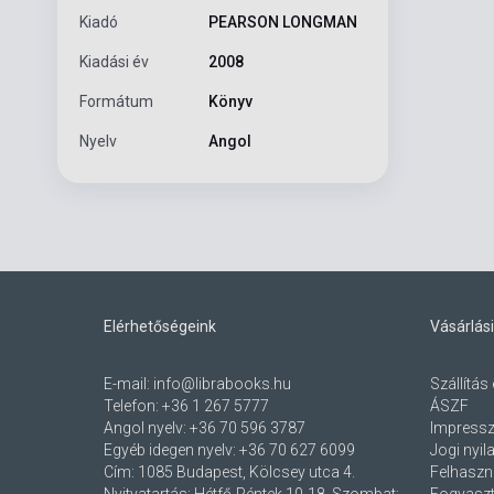
Kiadó
PEARSON LONGMAN
Kiadási év
2008
Formátum
Könyv
Nyelv
Angol
Elérhetőségeink
Vásárlási
E-mail:
info@librabooks.hu
Szállítás 
Telefon:
+36 1 267 5777
ÁSZF
Angol nyelv:
+36 70 596 3787
Impress
Egyéb idegen nyelv:
+36 70 627 6099
Jogi nyil
Cím:
1085 Budapest, Kölcsey utca 4.
Felhaszná
Nyitvatartás: Hétfő-Péntek 10-18, Szombat:
Fogyaszt