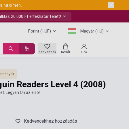
ks.hu
címen.
ítás 20.000 Ft értékhatár felett!
Forint (HUF)
Magyar (HU)
Kedvencek
Kosár
Fiók
vasmányok
guin Readers Level 4
(2008)
et. Legyen Ön az első!
Kedvencekhez hozzáadás