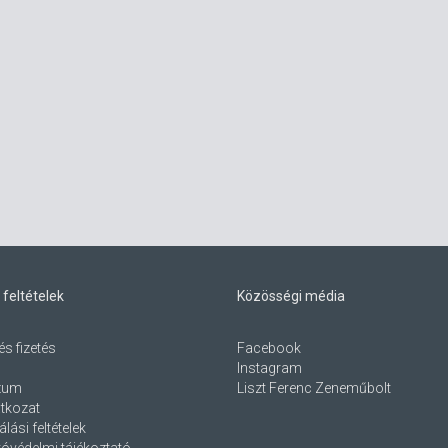
 feltételek
Közösségi média
és fizetés
Facebook
Instagram
zum
Liszt Ferenc Zeneműbolt
atkozat
lási feltételek
óvédelmi tájékoztató