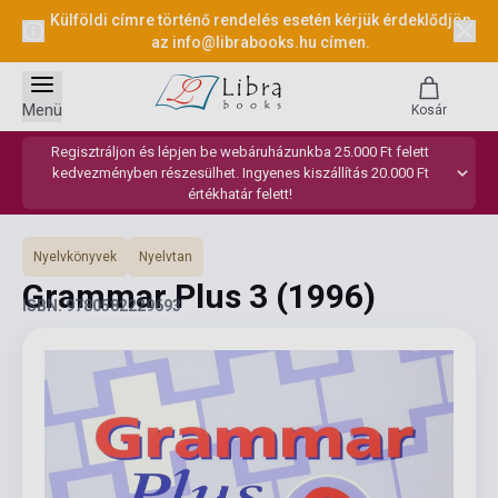
Külföldi címre történő rendelés esetén kérjük érdeklődjön
az
info@librabooks.hu
címen.
Menü
Kosár
Regisztráljon és lépjen be webáruházunkba 25.000 Ft felett
kedvezményben részesülhet. Ingyenes kiszállítás 20.000 Ft
értékhatár felett!
Nyelvkönyvek
Nyelvtan
Grammar Plus 3
(1996)
ISBN: 9780582229693