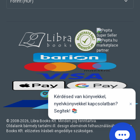
Forint (HUF)
marketplace
partner
Kérdésed van könyvekkel,
×
nyelvkönyvekkel kapcsolatban?
Segítek! 📚
© 2008-
2026
, Libra Books Kft. Minden jog fenntartva.
Oldalaink bármely tartalmi ill. design elemének felhasználásához a Libra
Books Kft. előzetes írásbeli engedélye szükséges.