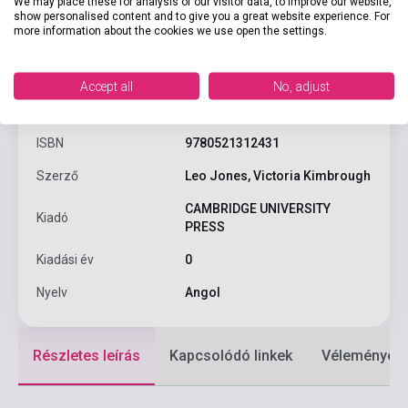
We may place these for analysis of our visitor data, to improve our website,
show personalised content and to give you a great website experience. For
more information about the cookies we use open the settings.
Termékjellemzők
Accept all
No, adjust
ISBN
9780521312431
Szerző
Leo Jones, Victoria Kimbrough
CAMBRIDGE UNIVERSITY
Kiadó
PRESS
Kiadási év
0
Nyelv
Angol
Részletes leírás
Kapcsolódó linkek
Vélemények