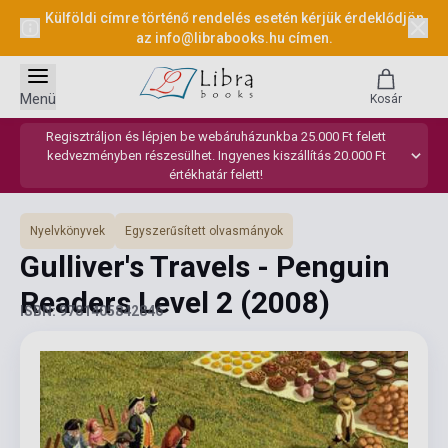
Külföldi címre történő rendelés esetén kérjük érdeklődjön
az
info@librabooks.hu
címen.
Menü
Kosár
Regisztráljon és lépjen be webáruházunkba 25.000 Ft felett
kedvezményben részesülhet. Ingyenes kiszállítás 20.000 Ft
értékhatár felett!
Nyelvkönyvek
Egyszerűsített olvasmányok
Gulliver's Travels - Penguin
Readers Level 2
(2008)
ISBN: 9781405842846