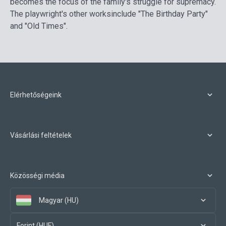
becomes the focus of the family's struggle for supremacy.
The playwright's other worksinclude "The Birthday Party"
and "Old Times".
Elérhetőségeink
Vásárlási feltételek
Közösségi média
Magyar (HU)
Forint (HUF)