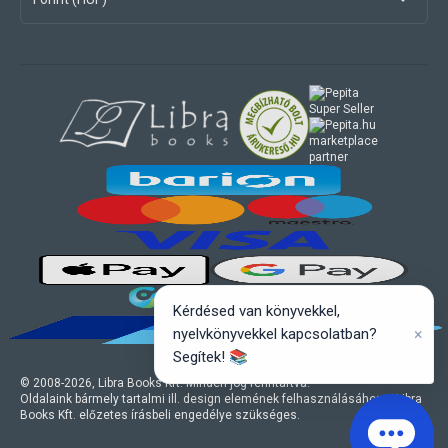
marketplace
partner
Kérdésed van könyvekkel,
×
nyelvkönyvekkel kapcsolatban?
Segítek! 📚
© 2008-
2026
, Libra Books Kft. Minden jog fenntartva.
Oldalaink bármely tartalmi ill. design elemének felhasználásához a Libra
Books Kft. előzetes írásbeli engedélye szükséges.