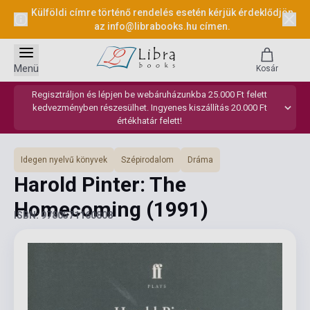
Külföldi címre történő rendelés esetén kérjük érdeklődjön
az
info@librabooks.hu
címen.
Menü
Kosár
Regisztráljon és lépjen be webáruházunkba 25.000 Ft felett
kedvezményben részesülhet. Ingyenes kiszállítás 20.000 Ft
értékhatár felett!
Idegen nyelvű könyvek
Szépirodalom
Dráma
Harold Pinter: The
Homecoming
(1991)
ISBN: 9780571160808