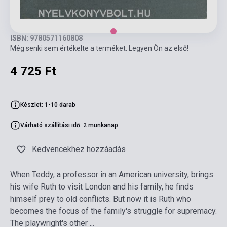
ISBN: 9780571160808
Még senki sem értékelte a terméket. Legyen Ön az első!
4 725 Ft
Készlet: 1-10 darab
Várható szállítási idő: 2 munkanap
Kedvencekhez hozzáadás
When Teddy, a professor in an American university, brings
his wife Ruth to visit London and his family, he finds
himself prey to old conflicts. But now it is Ruth who
becomes the focus of the family's struggle for supremacy.
The playwright's other ...