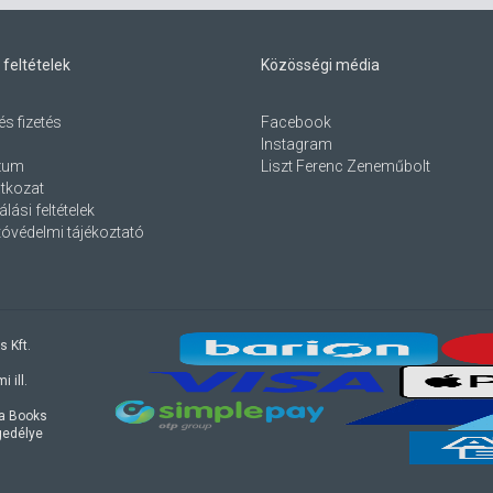
 feltételek
Közösségi média
és fizetés
Facebook
Instagram
zum
Liszt Ferenc Zeneműbolt
atkozat
lási feltételek
óvédelmi tájékoztató
s Kft.
 ill.
ra Books
ngedélye