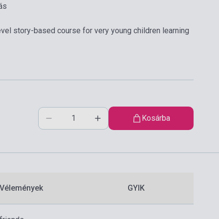
ás
evel story-based course for very young children learning
Kosárba
Vélemények
GYIK