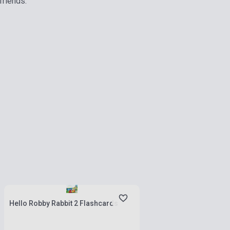
friends.
Készlet: 1-10 darab
Hello Robby Rabbit 2 Flashcards