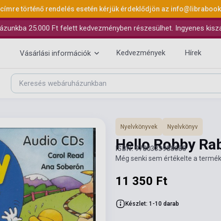
 címre történő rendelés esetén kérjük érdeklődjön az
info@libraboo
ázunkba 25.000 Ft felett kedvezményben részesülhet. Ingyenes kiszáll
Kedvezmények
Hírek
Vásárlási információk
Nyelvkönyvek
Nyelvkönyv
Hello Robby Ra
ISBN: 9780333988688
Még senki sem értékelte a termék
11 350 Ft
Készlet: 1-10 darab