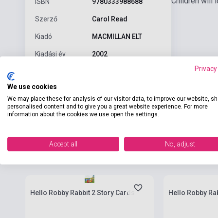
Children will 
ISBN
9780333988688
Szerző
Carol Read
Kiadó
MACMILLAN ELT
Kiadási év
2002
Privacy
Formátum
Audio CD
We use cookies
Nyelv
Angol
We may place these for analysis of our visitor data, to improve our website, s
Korosztály
0-6 évig
personalised content and to give you a great website experience. For more
information about the cookies we use open the settings.
Accept all
No, adjust
Kapcsolódó termékek
Készlet: 1-10 darab
Készlet: 1-10 da
Hello Robby Rabbit 2 Story Cards
Hello Robby Rab