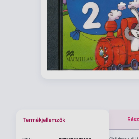
Részl
Termékjellemzők