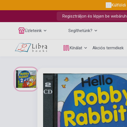
Külföldi
Regisztráljon és lépjen be webáruh
Üzleteink
Segíthetünk?
Kínálat
Akciós termékek