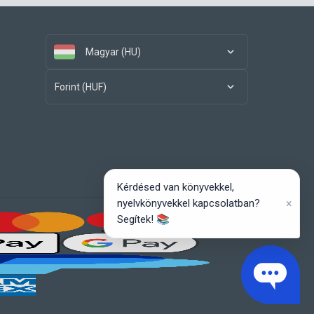
Magyar (HU)
Forint (HUF)
Kérdésed van könyvekkel,
×
nyelvkönyvekkel kapcsolatban?
Segítek! 📚