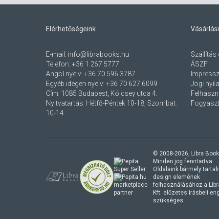
Elérhetőségeink
Vásárlási
E-mail:
info@librabooks.hu
Szállítás 
Telefon:
+36 1 267 5777
ÁSZF
Angol nyelv:
+36 70 596 3787
Impress
Egyéb idegen nyelv:
+36 70 627 6099
Jogi nyil
Cím:
1085 Budapest, Kölcsey utca 4.
Felhaszná
Nyitvatartás: Hétfő-Péntek 10-18, Szombat:
Fogyaszt
10-14
© 2008-
2026
, Libra Book
Minden jog fenntartva.
Oldalaink bármely tartalmi
design elemének
marketplace
felhasználásához a Lib
partner
Kft. előzetes írásbeli e
szükséges.