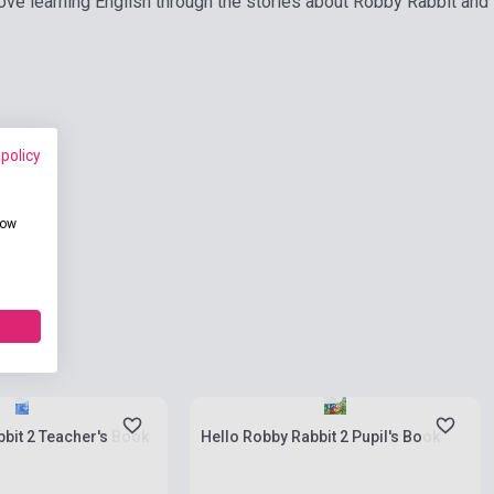
love learning English through the stories about Robby Rabbit and 
 policy
how
rab
Készlet: 1-10 darab
bit 2 Teacher's Book
Hello Robby Rabbit 2 Pupil's Book