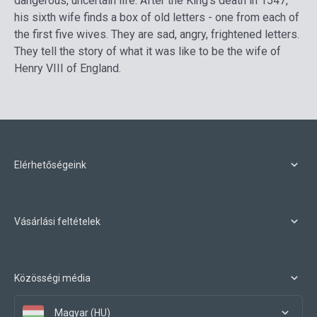
dangerous, uncertain life. After the King's death in 1547,
his sixth wife finds a box of old letters - one from each of
the first five wives. They are sad, angry, frightened letters.
They tell the story of what it was like to be the wife of
Henry VIII of England.
Elérhetőségeink
Vásárlási feltételek
Közösségi média
Magyar (HU)