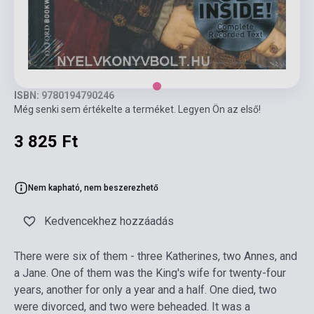
ISBN: 9780194790246
Még senki sem értékelte a terméket. Legyen Ön az első!
3 825 Ft
Nem kapható, nem beszerezhető
Kedvencekhez hozzáadás
There were six of them - three Katherines, two Annes, and
a Jane. One of them was the King's wife for twenty-four
years, another for only a year and a half. One died, two
were divorced, and two were beheaded. It was a