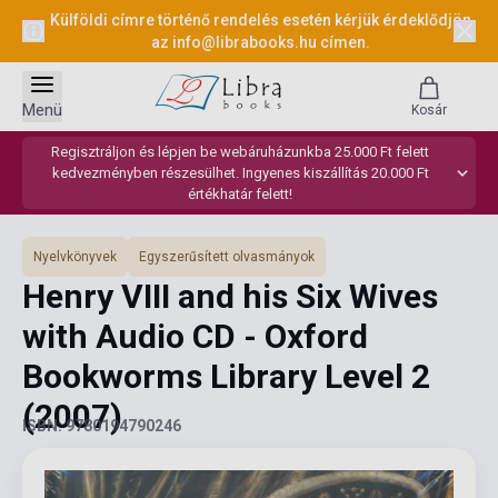
Külföldi címre történő rendelés esetén kérjük érdeklődjön
az
info@librabooks.hu
címen.
Menü
Kosár
Regisztráljon és lépjen be webáruházunkba 25.000 Ft felett
kedvezményben részesülhet. Ingyenes kiszállítás 20.000 Ft
értékhatár felett!
Nyelvkönyvek
Egyszerűsített olvasmányok
Henry VIII and his Six Wives
with Audio CD - Oxford
Bookworms Library Level 2
(2007)
ISBN: 9780194790246