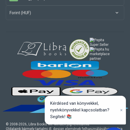
Forint (HUF)
marketplace
partner
Kérdésed van könyvekkel,
×
nyelvkönyvekkel kapcsolatban?
Segítek! 📚
© 2008-
2026
, Libra Books Kft. Minden jog fenntartva.
Oldalaink bármely tartalmi ill. design elemének felhasználásához a Libra