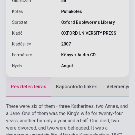
Oldalszám
56
Kötés
Puhakötés
Sorozat
Oxford Bookworms Library
Kiadó
OXFORD UNIVERSITY PRESS
Kiadási év
2007
Formátum
Könyv + Audio CD
Nyelv
Angol
Részletes leírás
Kapcsolódó linkek
Vélemények
There were six of them - three Katherines, two Annes, and
a Jane. One of them was the King's wife for twenty-four
years, another for only a year and a half. One died, two
were divorced, and two were beheaded. It was a